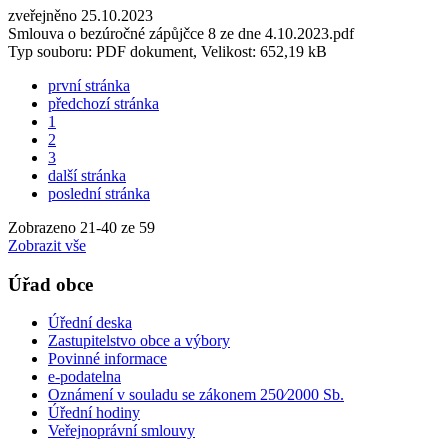
zveřejněno 25.10.2023
Smlouva o bezúročné zápůjčce 8 ze dne 4.10.2023.pdf
Typ souboru: PDF dokument, Velikost: 652,19 kB
první stránka
předchozí stránka
1
2
3
další stránka
poslední stránka
Zobrazeno
21
-
40
ze 59
Zobrazit vše
Úřad obce
Úřední deska
Zastupitelstvo obce a výbory
Povinné informace
e-podatelna
Oznámení v souladu se zákonem 250⁄2000 Sb.
Úřední hodiny
Veřejnoprávní smlouvy