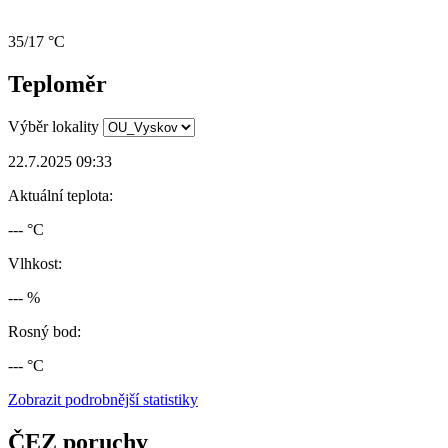
35/17 °C
Teploměr
Výběr lokality
22.7.2025 09:33
Aktuální teplota:
--- °C
Vlhkost:
--- %
Rosný bod:
--- °C
Zobrazit podrobnější statistiky
ČEZ poruchy