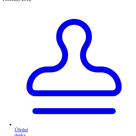
Úřední
deska