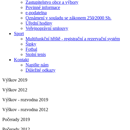
Zastupitelstvo obce a výbory
Povinné informace
e-podatelna
Oznámení v souladu se zákonem 250⁄2000 Sb.
Úřední hodiny
Veřejnoprávní smlouvy
Sport
Multifunkční hřiště - registrační a rezervační systém
Šipky
Fotbal
Stolní tenis
Kontakt
Napište nám
Důležité odkazy
Výškov 2019
Výškov 2012
Výškov - rozvodna 2019
Výškov - rozvodna 2012
Počerady 2019
Počerady 2012