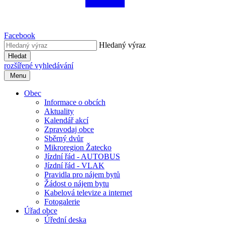
Facebook
Hledaný výraz
Hledat
rozšířené vyhledávání
Menu
Obec
Informace o obcích
Aktuality
Kalendář akcí
Zpravodaj obce
Sběrný dvůr
Mikroregion Žatecko
Jízdní řád - AUTOBUS
Jízdní řád - VLAK
Pravidla pro nájem bytů
Žádost o nájem bytu
Kabelová televize a internet
Fotogalerie
Úřad obce
Úřední deska