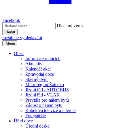
Facebook
Hledaný výraz
Hledat
rozšířené vyhledávání
Menu
Obec
Informace o obcích
Aktuality
Kalendář akcí
Zpravodaj obce
Sběrný dvůr
Mikroregion Žatecko
Jízdní řád - AUTOBUS
Jízdní řád - VLAK
Pravidla pro nájem bytů
Žádost o nájem bytu
Kabelová televize a internet
Fotogalerie
Úřad obce
Úřední deska