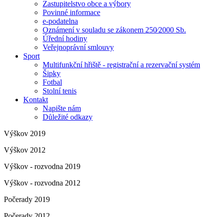
Zastupitelstvo obce a výbory
Povinné informace
e-podatelna
Oznámení v souladu se zákonem 250⁄2000 Sb.
Úřední hodiny
Veřejnoprávní smlouvy
Sport
Multifunkční hřiště - registrační a rezervační systém
Šipky
Fotbal
Stolní tenis
Kontakt
Napište nám
Důležité odkazy
Výškov 2019
Výškov 2012
Výškov - rozvodna 2019
Výškov - rozvodna 2012
Počerady 2019
Počerady 2012