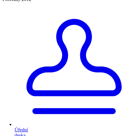
Úřední
deska