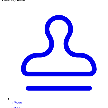
Úřední
deska