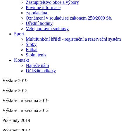
Zastupitelstvo obce a výbory
Povinné informace
e-podatelna
Oznámení v souladu se zákonem 250⁄2000 Sb.
Úřední hodiny
Veřejnoprávní smlouvy
Sport
Multifunkční hřiště - registrační a rezervační systém
Šipky
Fotbal
Stolní tenis
Kontakt
Napište nám
Důležité odkazy
Výškov 2019
Výškov 2012
Výškov - rozvodna 2019
Výškov - rozvodna 2012
Počerady 2019
Počerady 2012