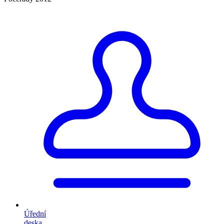
Úřední
deska