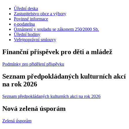
Úřední deska
Zastupitelstvo obce a výbory
Povinné informace
e-podatelna
Oznámení v souladu se zákonem 250⁄2000 Sb.
Úřední hodiny
Veřejnoprávní smlouvy
Finanční příspěvek pro děti a mládež
Podmínky pro přidělení příspěvku
Seznam předpokládaných kulturních akcí
na rok 2026
Seznam předpokládaných kulturních akci na rok 2026
Nová zelená úsporám
Zelená úsporám