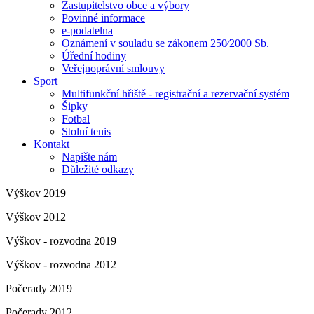
Zastupitelstvo obce a výbory
Povinné informace
e-podatelna
Oznámení v souladu se zákonem 250⁄2000 Sb.
Úřední hodiny
Veřejnoprávní smlouvy
Sport
Multifunkční hřiště - registrační a rezervační systém
Šipky
Fotbal
Stolní tenis
Kontakt
Napište nám
Důležité odkazy
Výškov 2019
Výškov 2012
Výškov - rozvodna 2019
Výškov - rozvodna 2012
Počerady 2019
Počerady 2012