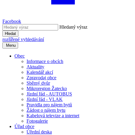
Facebook
Hledaný výraz
Hledat
rozšířené vyhledávání
Menu
Obec
Informace o obcích
Aktuality
Kalendář akcí
Zpravodaj obce
Sběrný dvůr
Mikroregion Žatecko
Jízdní řád - AUTOBUS
Jízdní řád - VLAK
Pravidla pro nájem bytů
Žádost o nájem bytu
Kabelová televize a internet
Fotogalerie
Úřad obce
Úřední deska