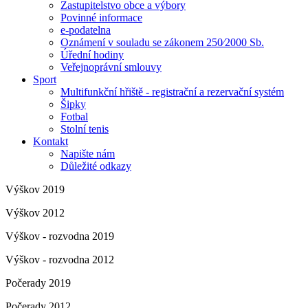
Zastupitelstvo obce a výbory
Povinné informace
e-podatelna
Oznámení v souladu se zákonem 250⁄2000 Sb.
Úřední hodiny
Veřejnoprávní smlouvy
Sport
Multifunkční hřiště - registrační a rezervační systém
Šipky
Fotbal
Stolní tenis
Kontakt
Napište nám
Důležité odkazy
Výškov 2019
Výškov 2012
Výškov - rozvodna 2019
Výškov - rozvodna 2012
Počerady 2019
Počerady 2012