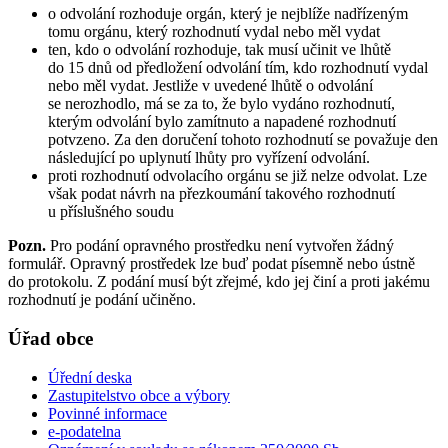
o odvolání rozhoduje orgán, který je nejblíže nadřízeným
tomu orgánu, který rozhodnutí vydal nebo měl vydat
ten, kdo o odvolání rozhoduje, tak musí učinit ve lhůtě
do 15 dnů od předložení odvolání tím, kdo rozhodnutí vydal
nebo měl vydat. Jestliže v uvedené lhůtě o odvolání
se nerozhodlo, má se za to, že bylo vydáno rozhodnutí,
kterým odvolání bylo zamítnuto a napadené rozhodnutí
potvzeno. Za den doručení tohoto rozhodnutí se považuje den
následující po uplynutí lhůty pro vyřízení odvolání.
proti rozhodnutí odvolacího orgánu se již nelze odvolat. Lze
však podat návrh na přezkoumání takového rozhodnutí
u příslušného soudu
Pozn.
Pro podání opravného prostředku není vytvořen žádný
formulář. Opravný prostředek lze buď podat písemně nebo ústně
do protokolu. Z podání musí být zřejmé, kdo jej činí a proti jakému
rozhodnutí je podání učiněno.
Úřad obce
Úřední deska
Zastupitelstvo obce a výbory
Povinné informace
e-podatelna