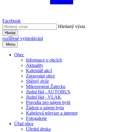
Facebook
Hledaný výraz
Hledat
rozšířené vyhledávání
Menu
Obec
Informace o obcích
Aktuality
Kalendář akcí
Zpravodaj obce
Sběrný dvůr
Mikroregion Žatecko
Jízdní řád - AUTOBUS
Jízdní řád - VLAK
Pravidla pro nájem bytů
Žádost o nájem bytu
Kabelová televize a internet
Fotogalerie
Úřad obce
Úřední deska