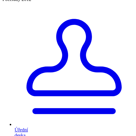
Úřední
deska