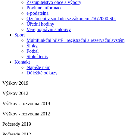
Zastupitelstvo obce a výbory
Povinné informace
e-podatelna
Oznámení v souladu se zákonem 250⁄2000 Sb.
Úřední hodiny
Veřejnoprávní smlouvy
Sport
Multifunkční hřiště - registrační a rezervační systém
Šipky
Fotbal
Stolní tenis
Kontakt
Napište nám
Důležité odkazy
Výškov 2019
Výškov 2012
Výškov - rozvodna 2019
Výškov - rozvodna 2012
Počerady 2019
Počerady 2012