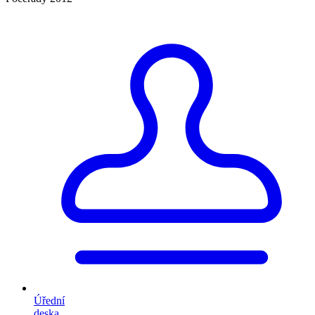
Úřední
deska