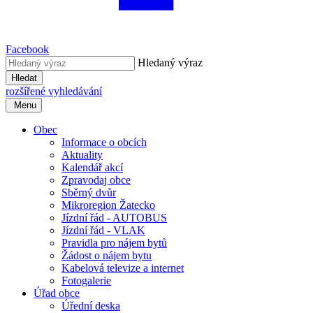
Facebook
Hledaný výraz
Hledat
rozšířené vyhledávání
Menu
Obec
Informace o obcích
Aktuality
Kalendář akcí
Zpravodaj obce
Sběrný dvůr
Mikroregion Žatecko
Jízdní řád - AUTOBUS
Jízdní řád - VLAK
Pravidla pro nájem bytů
Žádost o nájem bytu
Kabelová televize a internet
Fotogalerie
Úřad obce
Úřední deska