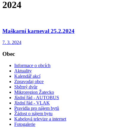
2024
Maškarní karneval 25.2.2024
7. 3. 2024
Obec
Informace o obcích
Aktuality
Kalendář akcí
Zpravodaj obce
Sběrný dvůr
Mikroregion Žatecko
Jízdní řád - AUTOBUS
Jízdní řád - VLAK
Pravidla pro nájem bytů
Žádost o nájem bytu
Kabelová televize a internet
Fotogalerie