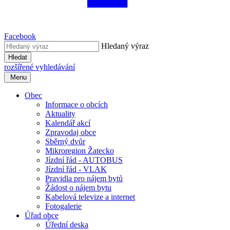
Facebook
Hledaný výraz
Hledat
rozšířené vyhledávání
Menu
Obec
Informace o obcích
Aktuality
Kalendář akcí
Zpravodaj obce
Sběrný dvůr
Mikroregion Žatecko
Jízdní řád - AUTOBUS
Jízdní řád - VLAK
Pravidla pro nájem bytů
Žádost o nájem bytu
Kabelová televize a internet
Fotogalerie
Úřad obce
Úřední deska