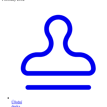
Úřední
deska