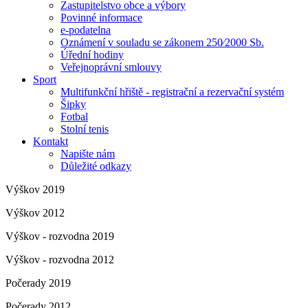
Zastupitelstvo obce a výbory
Povinné informace
e-podatelna
Oznámení v souladu se zákonem 250⁄2000 Sb.
Úřední hodiny
Veřejnoprávní smlouvy
Sport
Multifunkční hřiště - registrační a rezervační systém
Šipky
Fotbal
Stolní tenis
Kontakt
Napište nám
Důležité odkazy
Výškov 2019
Výškov 2012
Výškov - rozvodna 2019
Výškov - rozvodna 2012
Počerady 2019
Počerady 2012