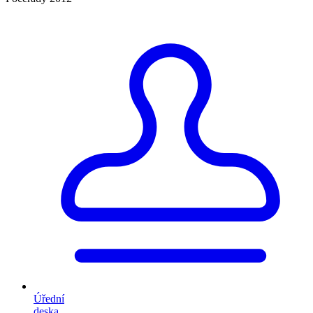
Úřední
deska