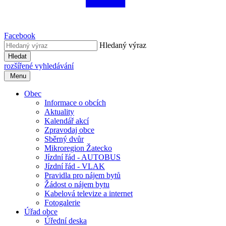
Facebook
Hledaný výraz
Hledat
rozšířené vyhledávání
Menu
Obec
Informace o obcích
Aktuality
Kalendář akcí
Zpravodaj obce
Sběrný dvůr
Mikroregion Žatecko
Jízdní řád - AUTOBUS
Jízdní řád - VLAK
Pravidla pro nájem bytů
Žádost o nájem bytu
Kabelová televize a internet
Fotogalerie
Úřad obce
Úřední deska