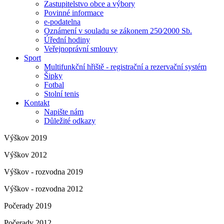
Zastupitelstvo obce a výbory
Povinné informace
e-podatelna
Oznámení v souladu se zákonem 250⁄2000 Sb.
Úřední hodiny
Veřejnoprávní smlouvy
Sport
Multifunkční hřiště - registrační a rezervační systém
Šipky
Fotbal
Stolní tenis
Kontakt
Napište nám
Důležité odkazy
Výškov 2019
Výškov 2012
Výškov - rozvodna 2019
Výškov - rozvodna 2012
Počerady 2019
Počerady 2012