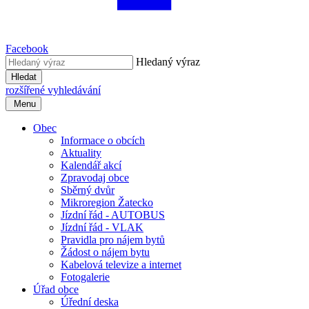
Facebook
Hledaný výraz
Hledat
rozšířené vyhledávání
Menu
Obec
Informace o obcích
Aktuality
Kalendář akcí
Zpravodaj obce
Sběrný dvůr
Mikroregion Žatecko
Jízdní řád - AUTOBUS
Jízdní řád - VLAK
Pravidla pro nájem bytů
Žádost o nájem bytu
Kabelová televize a internet
Fotogalerie
Úřad obce
Úřední deska