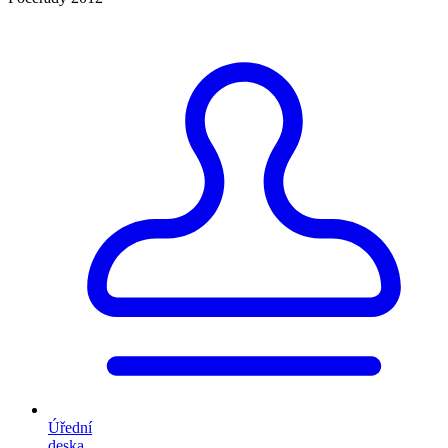
Úřední
deska