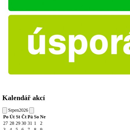
Kalendář akcí
Srpen
2026
Po
Út
St
Čt
Pá
So
Ne
27
28
29
30
31
1
2
3
4
5
6
7
8
9