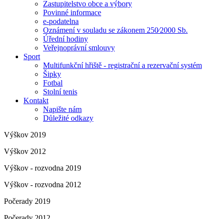
Zastupitelstvo obce a výbory
Povinné informace
e-podatelna
Oznámení v souladu se zákonem 250⁄2000 Sb.
Úřední hodiny
Veřejnoprávní smlouvy
Sport
Multifunkční hřiště - registrační a rezervační systém
Šipky
Fotbal
Stolní tenis
Kontakt
Napište nám
Důležité odkazy
Výškov 2019
Výškov 2012
Výškov - rozvodna 2019
Výškov - rozvodna 2012
Počerady 2019
Počerady 2012