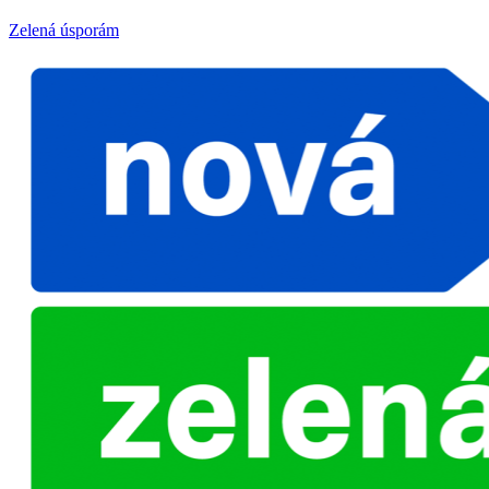
Zelená úsporám