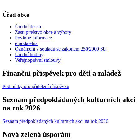
Úřad obce
Úřední deska
Zastupitelstvo obce a výbory
Povinné informace
e-podatelna
Oznámení v souladu se zákonem 250⁄2000 Sb.
Úřední hodiny
Veřejnoprávní smlouvy
Finanční příspěvek pro děti a mládež
Podmínky pro přidělení příspěvku
Seznam předpokládaných kulturních akcí
na rok 2026
Seznam předpokládaných kulturních akci na rok 2026
Nová zelená úsporám