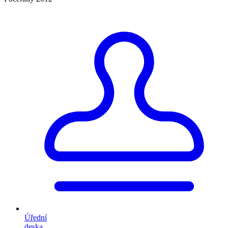
Úřední
deska