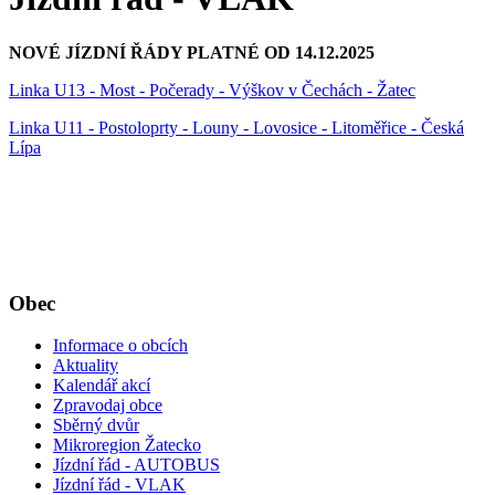
NOVÉ JÍZDNÍ ŘÁDY PLATNÉ OD 14.12.2025
Linka U13 - Most - Počerady - Výškov v Čechách - Žatec
Linka U11 - Postoloprty - Louny - Lovosice - Litoměřice - Česká
Lípa
Obec
Informace o obcích
Aktuality
Kalendář akcí
Zpravodaj obce
Sběrný dvůr
Mikroregion Žatecko
Jízdní řád - AUTOBUS
Jízdní řád - VLAK