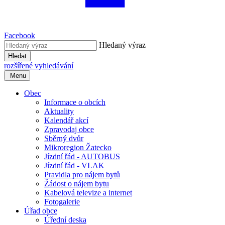
Facebook
Hledaný výraz
Hledat
rozšířené vyhledávání
Menu
Obec
Informace o obcích
Aktuality
Kalendář akcí
Zpravodaj obce
Sběrný dvůr
Mikroregion Žatecko
Jízdní řád - AUTOBUS
Jízdní řád - VLAK
Pravidla pro nájem bytů
Žádost o nájem bytu
Kabelová televize a internet
Fotogalerie
Úřad obce
Úřední deska