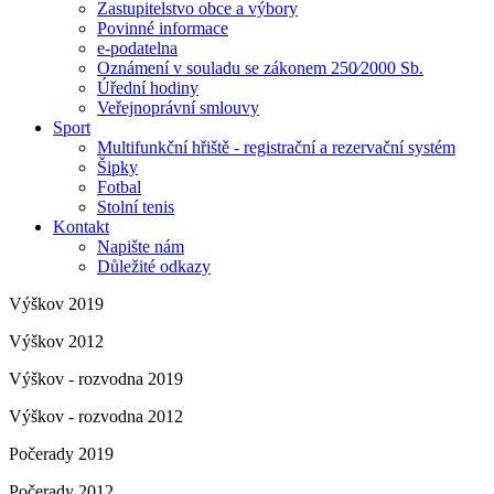
Zastupitelstvo obce a výbory
Povinné informace
e-podatelna
Oznámení v souladu se zákonem 250⁄2000 Sb.
Úřední hodiny
Veřejnoprávní smlouvy
Sport
Multifunkční hřiště - registrační a rezervační systém
Šipky
Fotbal
Stolní tenis
Kontakt
Napište nám
Důležité odkazy
Výškov 2019
Výškov 2012
Výškov - rozvodna 2019
Výškov - rozvodna 2012
Počerady 2019
Počerady 2012